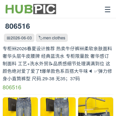
☰
806516
📅2026-06-03
🏷️men clothes
专柜🆕2026春夏设计推荐 热卖牛仔裤🆕柔软亲肤面料
奢华头层牛皮腰牌 经典蓝洗水 专柜限量款 奢华感订
制面料 工艺+洗水外贸📝品质感细节处理满满到位 这
颜色绝对爱了爱了❗️爆单款色系百搭大牛味🔈 ✅弹力修
身小直筒裤型 尺码.29-38 无35；37码
806516