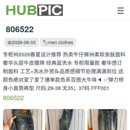
☰
806522
📅2026-06-03
🏷️men clothes
专柜🆕2026春夏设计推荐 热卖牛仔裤🆕柔软亲肤面料
奢华头层牛皮腰牌 经典蓝洗水 专柜限量款 奢华感订
制面料 工艺+洗水外贸📝品质感细节处理满满到位 这
颜色绝对爱了爱了爆单款色系百搭大牛味🔈 ✅弹力修
身小直筒裤型 尺码.29-38 无35；37码 FFF001
806522