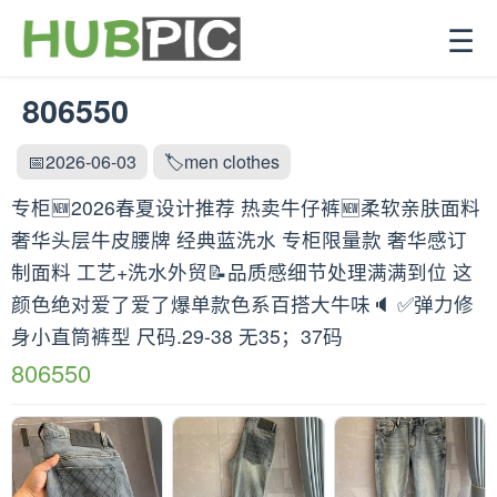
☰
806550
📅2026-06-03
🏷️men clothes
专柜🆕2026春夏设计推荐 热卖牛仔裤🆕柔软亲肤面料
奢华头层牛皮腰牌 经典蓝洗水 专柜限量款 奢华感订
制面料 工艺+洗水外贸📝品质感细节处理满满到位 这
颜色绝对爱了爱了爆单款色系百搭大牛味🔈 ✅弹力修
身小直筒裤型 尺码.29-38 无35；37码
806550