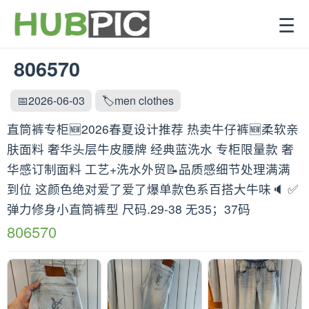
☰
806570
📅2026-06-03
🏷️men clothes
直筒裤专柜🆕2026春夏设计推荐 热卖牛仔裤🆕柔软亲
肤面料 奢华头层牛皮腰牌 经典蓝洗水 专柜限量款 奢
华感订制面料 工艺+洗水外贸📝品质感细节处理满满
到位 这颜色绝对爱了爱了爆单款色系百搭大牛味🔈 ✅
弹力修身小直筒裤型 尺码.29-38 无35；37码
806570