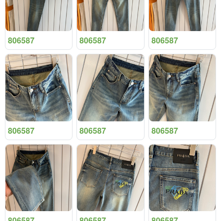
806587
806587
806587
806587
806587
806587
806587
806587
806587