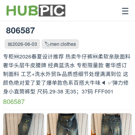
☰
806587
📅2026-06-03
🏷️men clothes
专柜🆕2026春夏设计推荐 热卖牛仔裤🆕柔软亲肤面料
奢华头层牛皮腰牌 经典蓝洗水 专柜限量款 奢华感订
制面料 工艺+洗水外贸📝品质感细节处理满满到位 这
颜色绝对爱了爱了爆单款色系百搭大牛味🔈 ✅弹力修
身小直筒裤型 尺码.29-38 无35；37码 FFF001
806587