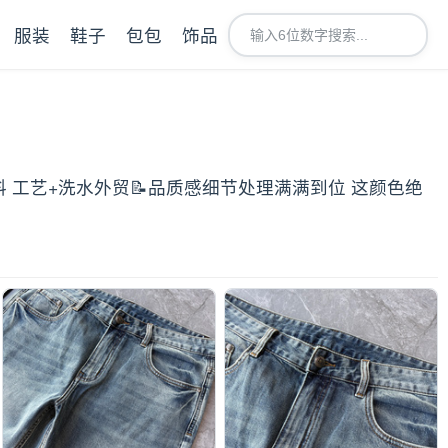
服装
鞋子
包包
饰品
料 工艺+洗水外贸📝品质感细节处理满满到位 这颜色绝