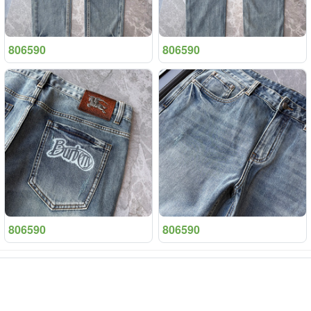
806590
806590
806590
806590