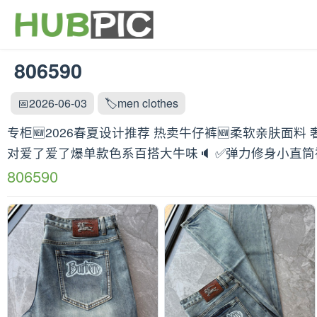
806590
📅2026-06-03
🏷️men clothes
专柜🆕2026春夏设计推荐 热卖牛仔裤🆕柔软亲肤面
对爱了爱了爆单款色系百搭大牛味🔈 ✅弹力修身小直筒裤型 
806590