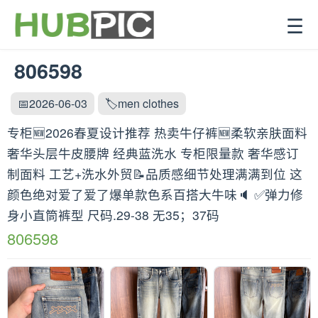
☰
806598
📅2026-06-03
🏷️men clothes
专柜🆕2026春夏设计推荐 热卖牛仔裤🆕柔软亲肤面料
奢华头层牛皮腰牌 经典蓝洗水 专柜限量款 奢华感订
制面料 工艺+洗水外贸📝品质感细节处理满满到位 这
颜色绝对爱了爱了爆单款色系百搭大牛味🔈 ✅弹力修
身小直筒裤型 尺码.29-38 无35；37码
806598