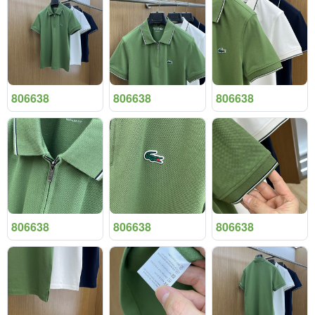
806638
806638
806638
806638
806638
806638