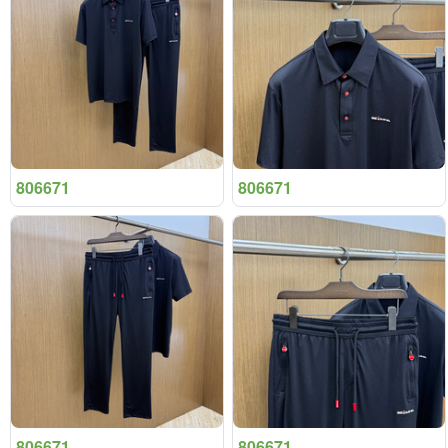
806671
806671
806671
806671