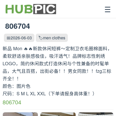
☰
806704
📅2026-06-03
🏷️men clothes
新品 Mon 🔥🔥新款休闲短裤～定制卫衣毛圈棉面料，
柔软舒适亲肤感极佳，吸汗透气！品牌标志性刺绣
LOGO，简约休闲款式打造休闲与个性兼备的时髦单
品，大气且百搭，出街必备！！男女同款！！fzg三标
齐全！！
颜色：图片色
尺码：S M L XL XXL（下单请报身高体重！）
806704