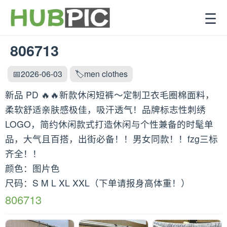
☰
806713
📅2026-06-03
🏷️men clothes
新品 PD 🔥🔥新款休闲短裤～定制卫衣毛圈棉面料，
柔软舒适亲肤感极佳，吸汗透气！品牌标志性刺绣
LOGO，简约休闲款式打造休闲与个性兼备的时髦单
品，大气且百搭，出街必备！！男女同款！！fzg三标
齐全！！
颜色：图片色
尺码：S M L XL XXL（下单请报身高体重！）
806713