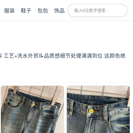
服装
鞋子
包包
饰品
料 工艺+洗水外贸📝品质感细节处理满满到位 这颜色绝