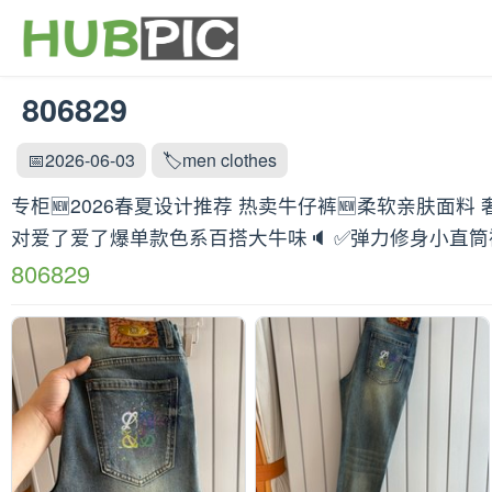
806829
📅2026-06-03
🏷️men clothes
专柜🆕2026春夏设计推荐 热卖牛仔裤🆕柔软亲肤面
对爱了爱了爆单款色系百搭大牛味🔈 ✅弹力修身小直筒裤型 尺码
806829