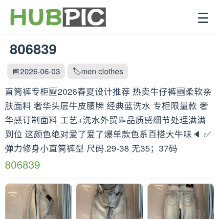
☰
806839
📅2026-06-03
🏷️men clothes
直筒裤专柜🆕2026春夏设计推荐 热卖牛仔裤🆕柔软亲
肤面料 奢华头层牛皮腰牌 经典蓝洗水 专柜限量款 奢
华感订制面料 工艺+洗水外贸📝品质感细节处理满满
到位 这颜色绝对爱了爱了爆单款色系百搭大牛味🔈 ✅
弹力修身小直筒裤型 尺码.29-38 无35；37码
806839