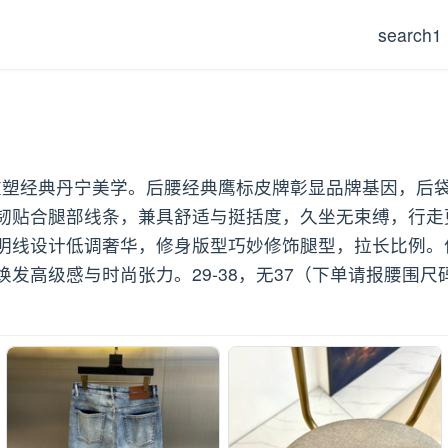
search1
裁重塑经典丹宁美学。后腰经典鹰标皮牌彰显品牌基因，
韧贴合腿部线条，兼具舒适与挺括度，久坐无束缚，行走
明线设计低调奢华，修身版型巧妙修饰腿型，拉长比例。作
发高级感与时尚张力。29-38，无37（下单请报腰围尺