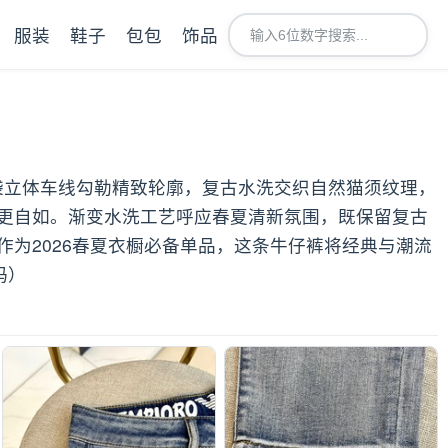
服装
鞋子
包包
饰品
后袋立体车线勾勒精致轮廓，复古水洗交织自然猫须纹理，
更自如。渐变水洗工艺呼应春夏清新氛围，既保留复古
为2026春夏衣橱必备单品，这条牛仔裤将经典与潮流
码）