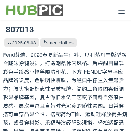
☰
807013
📅2026-06-03
🏷️men clothes
Fend芬迪、2026春夏新品牛仔裤，以利落丹宁版型融
合趣味涂鸦设计，打造潮酷休闲风格。后袋醒目呈现
彩色手绘感小怪兽眼睛印花，下方“FENDL”字母呼应
品牌辨识度，色彩明快跳脱，为经典牛仔注入童趣活
力；腰头搭配标志性皮质标牌，简约三角眼图案低调
彰显品牌基因，复古做旧水洗工艺赋予面料自然磨白
质感，层次丰富且自带时光沉淀的随性氛围。日常穿
搭可单穿凸显个性，搭配简约T恤、运动鞋释放街头潮
范，或叠穿衬衫、乐福鞋演绎轻熟混搭，轻松适配通
勤、出街、聚会等多元场景，既保留牛仔单品的百搭