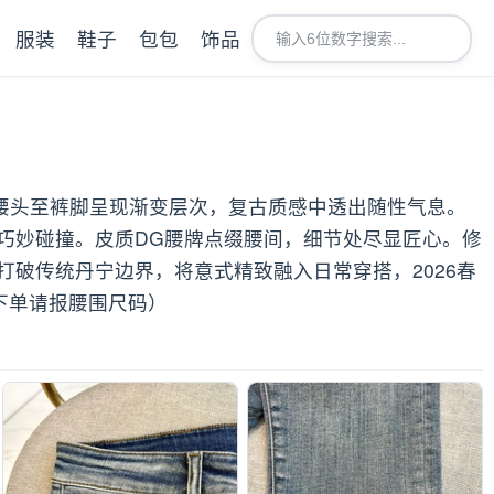
服装
鞋子
包包
饰品
从腰头至裤脚呈现渐变层次，复古质感中透出随性气息。
巧妙碰撞。皮质DG腰牌点缀腰间，细节处尽显匠心。修
破传统丹宁边界，将意式精致融入日常穿搭，2026春
下单请报腰围尺码）