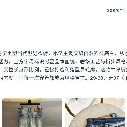
search1
典丹宁重塑当代型男衣橱。水洗主调交织自然猫须磨白，
活力，上方字母标识彰显品牌血统，奢华工艺与街头风格
，又拉长身形比例，轻松打造利落型男轮廓。这款牛仔裤打
态度，让每一次穿着都成为风格宣言。29-38，无37（