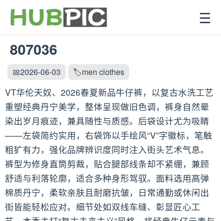
☰
807036
📅2026-06-03
🏷️men clothes
VT华伦天奴、2026春夏新品牛仔裤，以复古水洗工艺
重塑经典丹宁美学，整体呈现做旧色调，裤身自然晕
染出岁月痕迹，兼具随性与质感。后袋设计尤为吸睛
——左袋简约实用，右袋饰以手绘风“V”字徽标，笔触
粗犷有力，强化品牌辨识度同时注入街头艺术气息。
裤型为修身直筒剪裁，贴合腿部线条却不紧绷，兼顾
舒适与利落轮廓，适合多种身形驾驭。面料选用高弹
棉质丹宁，柔软亲肤且耐磨抗皱，日常通勤或休闲出
街皆能轻松应对。细节处如双线车缝、彰显匠心工
艺。本季主打“复古未来主义”风格，将经典牛仔元素与