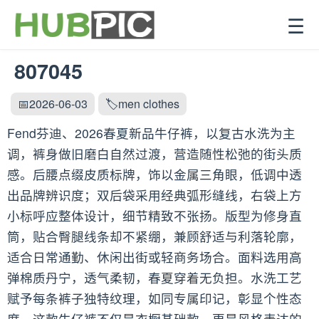
☰
807045
📅2026-06-03
🏷️men clothes
Fend芬迪、2026春夏新品牛仔裤，以复古水洗为主
调，裤身做旧磨白自然过渡，营造随性松弛的街头质
感。后腰点缀皮质标牌，饰以金属三角眼，低调中透
出品牌辨识度；双后袋采用经典弧形缝线，右袋上方
小标呼应整体设计，细节精致不张扬。版型为修身直
筒，贴合臀腿线条却不紧绷，兼顾舒适与利落轮廓，
适合日常通勤、休闲出街或轻商务场合。面料选用高
弹棉质丹宁，透气柔韧，春夏穿着无负担。水洗工艺
赋予每条裤子独特纹理，如同专属印记，彰显个性态
度。这款牛仔裤不仅是衣橱基础款，更是风格表达的