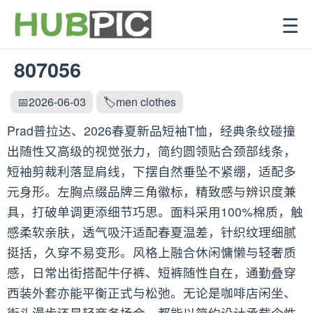
☰
807056
📅2026-06-03
🏷️men clothes
Prad普拉达、2026春夏新品短袖T恤，经典条纹碰撞
出随性又高级的视觉张力，简约圆领贴合颈部线条，
短袖剪裁利落显肩线，下摆自然垂坠不紧绷，适配多
元身形。左胸点缀品牌三角徽标，精致感与辨识度兼
具，打破单调更添细节巧思。面料采用100%棉质，触
感柔软亲肤，透气吸汗适配春夏温差，针织纹理细腻
挺括，久穿不易变形。风格上融合休闲慵懒与轻奢质
感，日常出街搭配牛仔裤、短裤随性自在，通勤叠穿
西装外套亦能平衡正式与松弛。无论是咖啡店闲坐、
街头漫步还是轻商务场合，都能以简约设计承载个性