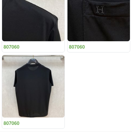
807060
807060
807060