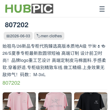
☰
807202
📅2026-06-03
🏷️men clothes
始祖鸟/26新品专柜代购臻选高版本质地A级 🎊🌺🌷🍻
26/S夏季专柜最新款圆领短袖 高端订制 设计前卫时
尚！品牌logo重工艺设计 高端定制皮马棉面料.手感柔
软.穿着舒适.专柜级别精致车线.做工精细.上身效果无
敌帅气！码数：M-3xL
807202