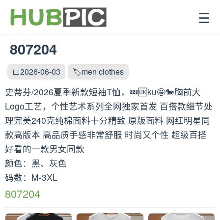
☰
807204
📅2026-06-03
🏷️men clothes
史蒂芬/2026夏季新款短袖T恤，💤🆗ku🤩🐎胸前大
Logo工艺，个性艺术系列全网独家首发 百搭款细节处
理完美240克纯棉面料十分精致 原版面料 网红明星同
款高版本 高品质手感非常舒服 时尚又个性 超级百搭
好看的一款男女同款
颜色：黑、灰色
码数：M-3XL
807204