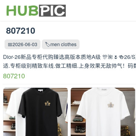
807210
📅2026-06-03
🏷️men clothes
Dior-26新品专柜代购臻选高版本质地A级 🎊🌺🌷
适.专柜级别精致车线.做工精细.上身效果无敌帅气！码数：
807210