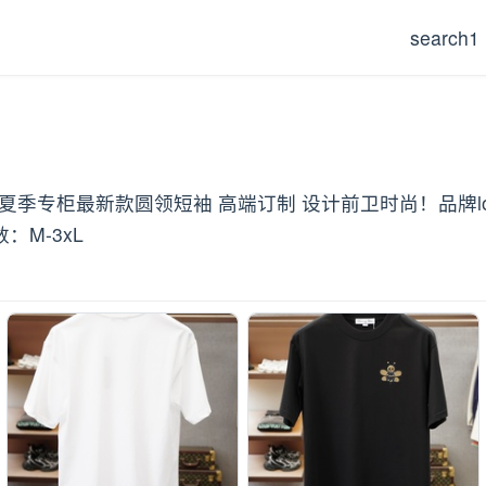
search1
🍻26/S夏季专柜最新款圆领短袖 高端订制 设计前卫时尚！品
M-3xL