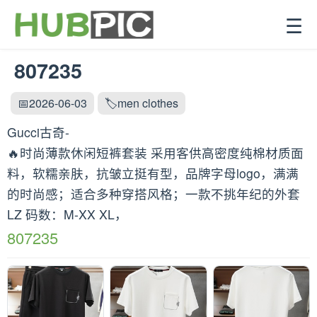
☰
807235
📅2026-06-03
🏷️men clothes
Gucci古奇-
🔥时尚薄款休闲短裤套装 采用客供高密度纯棉材质面
料，软糯亲肤，抗皱立挺有型，品牌字母logo，满满
的时尚感；适合多种穿搭风格；一款不挑年纪的外套
LZ 码数：M-XX XL，
807235