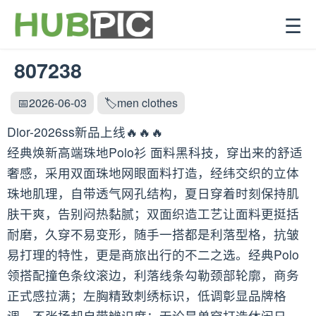
☰
807238
📅2026-06-03
🏷️men clothes
Dior-2026ss新品上线🔥🔥🔥
经典焕新高端珠地Polo衫 面料黑科技，穿出来的舒适
奢感，采用双面珠地网眼面料打造，经纬交织的立体
珠地肌理，自带透气网孔结构，夏日穿着时刻保持肌
肤干爽，告别闷热黏腻；双面织造工艺让面料更挺括
耐磨，久穿不易变形，随手一搭都是利落型格，抗皱
易打理的特性，更是商旅出行的不二之选。经典Polo
领搭配撞色条纹滚边，利落线条勾勒颈部轮廓，商务
正式感拉满；左胸精致刺绣标识，低调彰显品牌格
调，不张扬却自带辨识度；无论是单穿打造休闲日