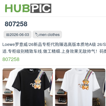
807258
📅2026-06-03
🏷️men clothes
Loewe罗意威/26新品专柜代购臻选高版本质地A级 2
适.专柜级别精致车线.做工精细.上身效果无敌帅气！码数：
807258