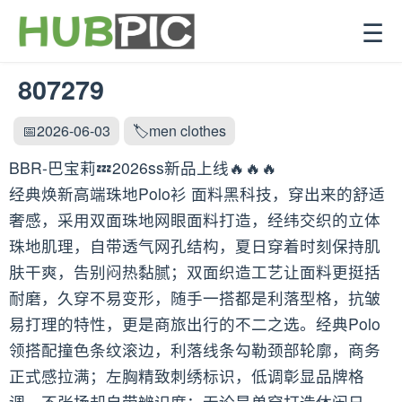
☰
807279
📅2026-06-03
🏷️men clothes
BBR-巴宝莉💤2026ss新品上线🔥🔥🔥
经典焕新高端珠地Polo衫 面料黑科技，穿出来的舒适
奢感，采用双面珠地网眼面料打造，经纬交织的立体
珠地肌理，自带透气网孔结构，夏日穿着时刻保持肌
肤干爽，告别闷热黏腻；双面织造工艺让面料更挺括
耐磨，久穿不易变形，随手一搭都是利落型格，抗皱
易打理的特性，更是商旅出行的不二之选。经典Polo
领搭配撞色条纹滚边，利落线条勾勒颈部轮廓，商务
正式感拉满；左胸精致刺绣标识，低调彰显品牌格
调，不张扬却自带辨识度；无论是单穿打造休闲日