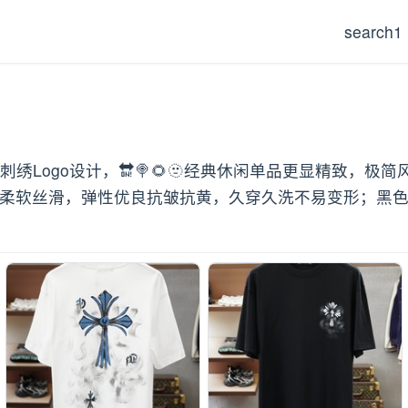
search1
刺绣Logo设计，🔛🍭🌻🫥经典休闲单品更显精致，
、柔软丝滑，弹性优良抗皱抗黄，久穿久洗不易变形；黑色 白