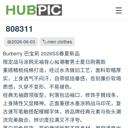
☰
808311
📅2026-06-03
🏷️men clothes
Burberry 巴宝莉 2026SS春夏新品
限定战马涂鸦无袖背心🎽潮奢男士夏日刚需款
重磅精梳纯棉打造，经过水洗做旧工艺，面料软糯厚
实，上身透气不闷汗，自带挺括垂感，告别廉价软塌
质感，久穿不变形、不易褪色。
经典无袖圆领版型，利落包边袖口，修饰手臂线条，
上身随性又显精神。正面重磅水墨涂鸦战马印花，复
古速写笔触搭配模糊字体，将品牌经典元素与街头潮
流完美融合，辨识度拉满又不浮夸。
黑白双色现货，宽松微阔版型不挑身材，单穿清爽出