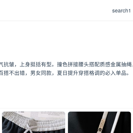
search1
气抗皱，上身挺括有型。撞色拼接腰头搭配质感金属抽绳
百搭不出错，男女同款，夏日提升穿搭格调的必入单品。