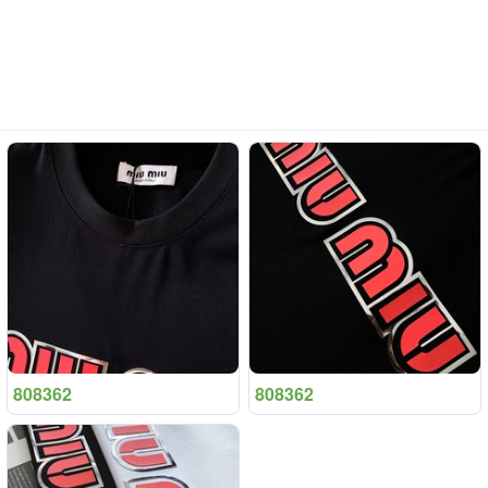
808362
808362