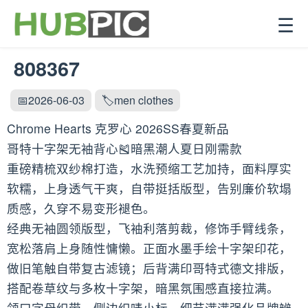
☰
808367
📅2026-06-03
🏷️men clothes
Chrome Hearts 克罗心 2026SS春夏新品
哥特十字架无袖背心🎽暗黑潮人夏日刚需款
重磅精梳双纱棉打造，水洗预缩工艺加持，面料厚实
软糯，上身透气干爽，自带挺括版型，告别廉价软塌
质感，久穿不易变形褪色。
经典无袖圆领版型，飞袖利落剪裁，修饰手臂线条，
宽松落肩上身随性慵懒。正面水墨手绘十字架印花，
做旧笔触自带复古滤镜；后背满印哥特式德文排版，
搭配卷草纹与多枚十字架，暗黑氛围感直接拉满。
领口字母织带、侧边织唛小标，细节满满强化品牌辨