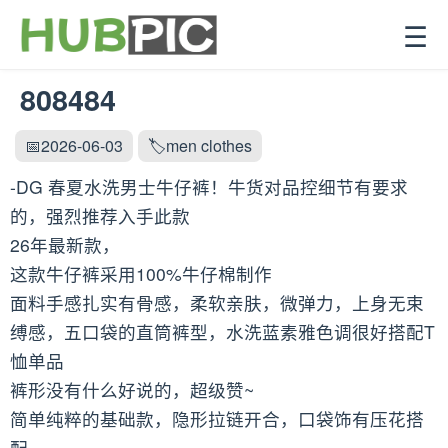
☰
808484
📅2026-06-03
🏷️men clothes
-DG 春夏水洗男士牛仔裤！牛货对品控细节有要求
的，强烈推荐入手此款
26年最新款，
这款牛仔裤采用100%牛仔棉制作
面料手感扎实有骨感，柔软亲肤，微弹力，上身无束
缚感，五口袋的直筒裤型，水洗蓝素雅色调很好搭配T
恤单品
裤形没有什么好说的，超级赞~
简单纯粹的基础款，隐形拉链开合，口袋饰有压花搭
配