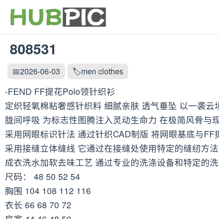
808531
📅2026-06-03
🏷️men clothes
-FEND FF提花Polo领针织衫
定织轻氧棉粘奢感针织料 细腻亲肤 透气垂坠 以一袭云
胧间呼吸 为标志性图腾注入灵动生命力 在极简风骨与
采用网眼标识针法 通过针织CAD制版 将网眼基底与F
采用接缝立体缝线 它通过在接缝处使用特定的缝纫方法
成衣洗水加软去味工艺 通过专业的洗涤设备和特定的洗
尺码： 48 50 52 54
胸围 104 108 112 116
衣长 66 68 70 72
肩宽 44 46 48 50