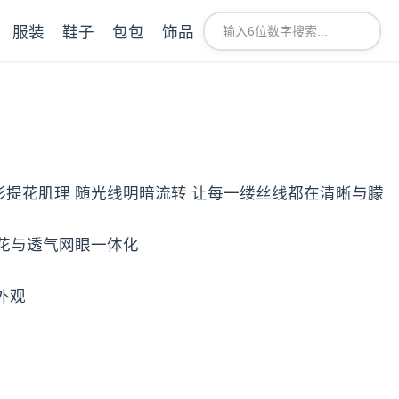
服装
鞋子
包包
饰品
形提花肌理 随光线明暗流转 让每一缕丝线都在清晰与朦
提花与透气网眼一体化
外观