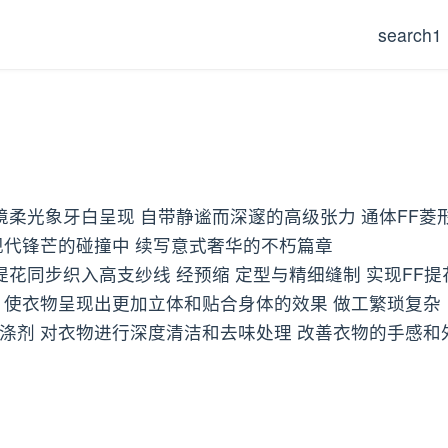
search1
境柔光象牙白呈现 自带静谧而深邃的高级张力 通体FF菱
现代锋芒的碰撞中 续写意式奢华的不朽篇章
F提花同步织入高支纱线 经预缩 定型与精细缝制 实现FF
 使衣物呈现出更加立体和贴合身体的效果 做工繁琐复杂
涤剂 对衣物进行深度清洁和去味处理 改善衣物的手感和