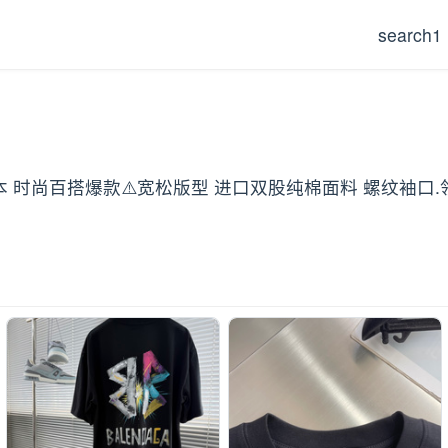
search1
制 高版本 时尚百搭爆款⚠️宽松版型 进口双股纯棉面料 螺纹袖