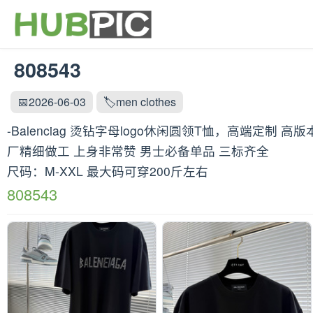
808543
📅2026-06-03
🏷️men clothes
-Balenciag 烫钻字母logo休闲圆领T恤，高端定
厂精细做工 上身非常赞 男士必备单品 三标齐全
尺码：M-XXL 最大码可穿200斤左右
808543