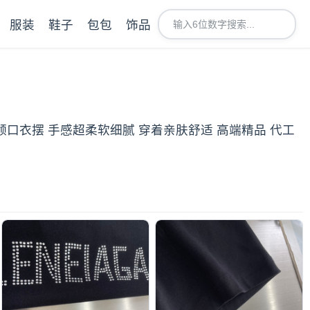
服装
鞋子
包包
饰品
口.领口衣摆 手感超柔软细腻 穿着亲肤舒适 高端精品 代工