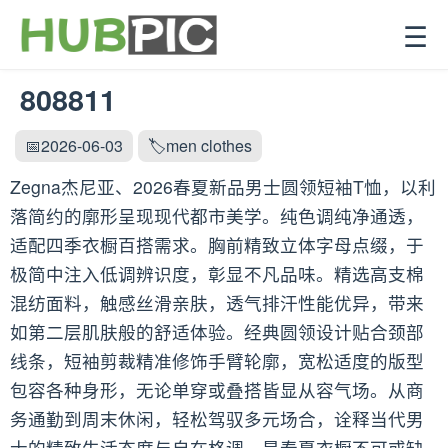
☰
808811
📅2026-06-03
🏷️men clothes
Zegna杰尼亚、2026春夏新品男士圆领短袖T恤，以利
落简约的廓形呈现现代都市美学。纯色调纯净通透，
适配四季衣橱百搭需求。胸前精致立体字母点缀，于
极简中注入低调辨识度，彰显不凡品味。精选高支棉
混纺面料，触感丝滑亲肤，透气排汗性能优异，带来
如第二层肌肤般的舒适体验。经典圆领设计贴合颈部
线条，短袖剪裁精准修饰手臂轮廓，宽松适度的版型
包容各种身形，无论单穿或叠搭皆显从容气场。从商
务通勤到周末休闲，轻松驾驭多元场合，诠释当代男
士的精致生活态度与自在格调，是春夏衣橱不可或缺