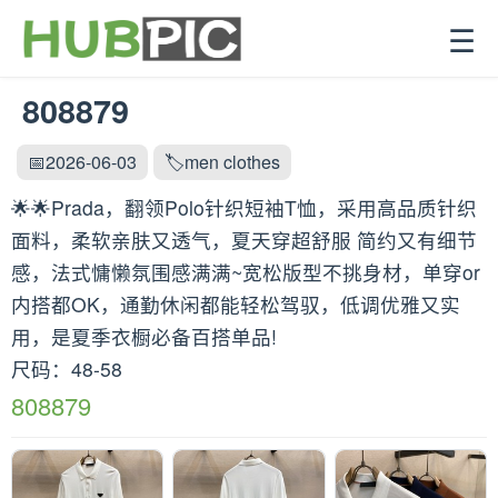
☰
808879
📅2026-06-03
🏷️men clothes
🌟🌟Prada，翻领Polo针织短袖T恤，采用高品质针织
面料，柔软亲肤又透气，夏天穿超舒服 简约又有细节
感，法式慵懒氛围感满满~宽松版型不挑身材，单穿or
内搭都OK，通勤休闲都能轻松驾驭，低调优雅又实
用，是夏季衣橱必备百搭单品!
尺码：48-58
808879