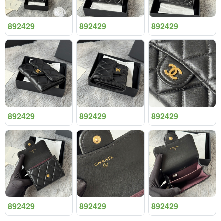
892429
892429
892429
892429
892429
892429
892429
892429
892429