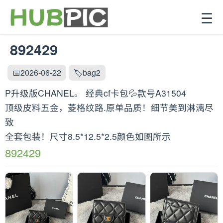
☰
892429
📅2026-06-22
🏷️bag2
P升级版CHANEL。 经典cf卡包💦款号A31504
顶级皮料五金，菱格纹路.原单品质！细节美到淋漓尽
致
全套包装！尺寸8.5*12.5*2.5颜色如图所示
892429