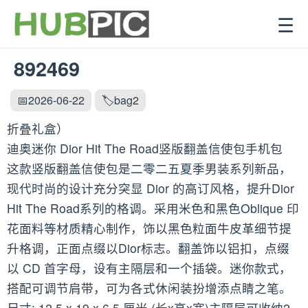
☰
892469
📅2026-06-22
🏷️bag2
折叠礼盒）
迪奥迷你 Dior Hit The Road竖版翻盖信使包手机包
这款竖版翻盖信使包是二零二五夏季男装系列新品，
现代时尚的设计充分突显 Dior 的高订风格，提升Dior
Hit The Road系列的格调。采用米色和黑色Oblique 印
花面料等材质精心制作，饰以黑色粒面牛皮革细节提
升格调，正面点缀以Dior标志。翻盖饰以铝扣，点缀
以 CD 首字母，设有主隔层和一个插袋。迷你款式，
搭配可调节肩带，可为各式休闲装扮增添点睛之笔。
尺寸: 12.5 x 19 x 6.5 厘米 (长x高x宽)主隔层可收纳2