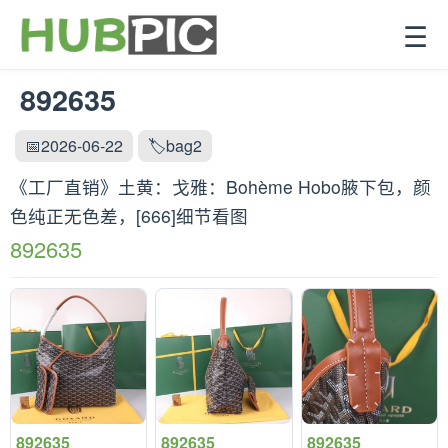
☰
892635
📅2026-06-22
🏷️bag2
《工厂直销》土黄：戈雅：‌Bohème Hobo腋下包，颜
色纯正无色差，[666]细节看图
892635
892635
892635
892635