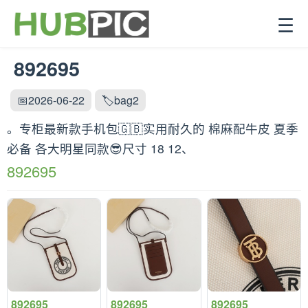
☰
892695
📅2026-06-22
🏷️bag2
。专柜最新款手机包🇬🇧实用耐久的 棉麻配牛皮 夏季
必备 各大明星同款😎尺寸 18 12、
892695
892695
892695
892695