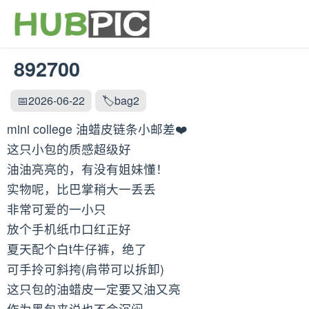
892700
📅2026-06-22
🏷️bag2
mini college 油蜡皮链条小邮差❤️
这只小包的质感超级好
油油亮亮的，有没有姐妹懂！
实物呢，比巴掌稍大一丢丢
非常可爱的一小只
放个手机纸巾口红正好
夏天配个白t牛仔裤，绝了
可手拎可斜挎(肩带可以拆卸)
这只包的油蜡皮一定要又油又亮
作为黑包来说也不会沉闷