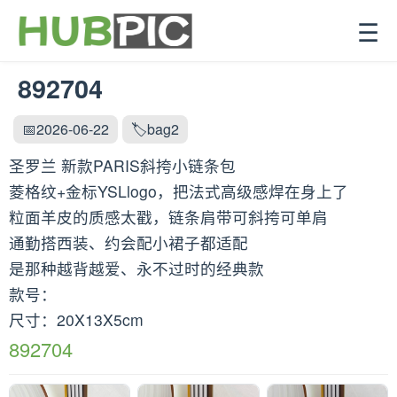
☰
892704
📅2026-06-22
🏷️bag2
圣罗兰 新款PARIS斜挎小链条包
菱格纹+金标YSLlogo，把法式高级感焊在身上了
粒面羊皮的质感太戳，链条肩带可斜挎可单肩
通勤搭西装、约会配小裙子都适配
是那种越背越爱、永不过时的经典款
款号：
尺寸：20X13X5cm
892704