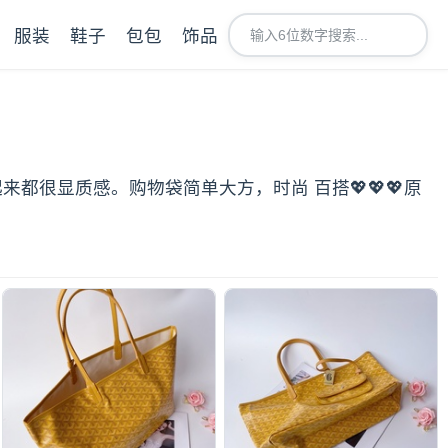
服装
鞋子
包包
饰品
起来都很显质感。购物袋简单大方，时尚 百搭💖💖💖原