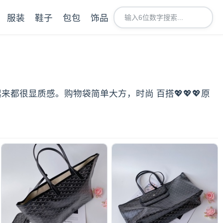
服装
鞋子
包包
饰品
起来都很显质感。购物袋简单大方，时尚 百搭💖💖💖原