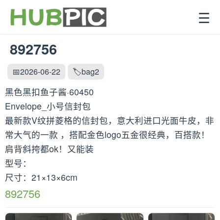
☰
892756
📅2026-06-22
🏷️bag2
黑色黑扣鱼子酱·60450
Envelope_小号信封包
最新款V纹拼菱格的信封包，意大利进口光面牛皮，非
常大气的一款 ，搭配金色logo五金很经典，百搭款！
肩背斜挎都ok！又能装
型号：
尺寸：21×13×6cm
892756