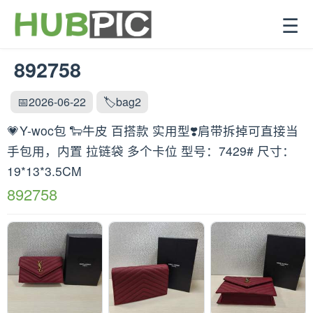
☰
892758
📅2026-06-22
🏷️bag2
💗Y-woc包 🐑牛皮 百搭款 实用型❣️肩带拆掉可直接当
手包用，内置 拉链袋 多个卡位 型号：7429# 尺寸：
19*13*3.5CM
892758