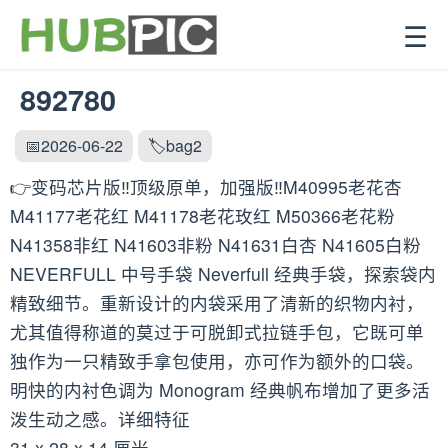
☰
892780
📅2026-06-22
🏷️bag2
👉变码芯片版‼️顶级原单，加强版‼️M40995老花杏
M41177老花红 M41178老花玫红 M50366老花粉
N41358非红 N41603非粉 N41631白杏 N41605白粉
NEVERFULL 中号手袋 Neverfull 经典手袋，探索袋内
精致细节。重新设计的内袋采用了清新的织物内衬，
尤其值得称道的莫过于可脱卸式拉链手包，它既可单
独作为一只精致手拿包使用，亦可作为额外的口袋。
明快的内衬色调为 Monogram 经典帆布增加了更多活
泼生动之感。详细特征
31 x 28 x 14 厘米