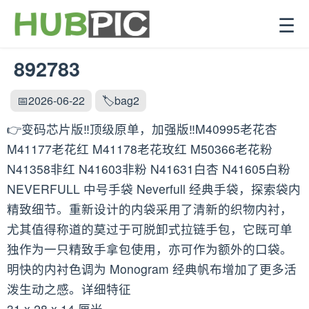
☰
892783
📅2026-06-22
🏷️bag2
👉变码芯片版‼️顶级原单，加强版‼️M40995老花杏
M41177老花红 M41178老花玫红 M50366老花粉
N41358非红 N41603非粉 N41631白杏 N41605白粉
NEVERFULL 中号手袋 Neverfull 经典手袋，探索袋内
精致细节。重新设计的内袋采用了清新的织物内衬，
尤其值得称道的莫过于可脱卸式拉链手包，它既可单
独作为一只精致手拿包使用，亦可作为额外的口袋。
明快的内衬色调为 Monogram 经典帆布增加了更多活
泼生动之感。详细特征
31 x 28 x 14 厘米