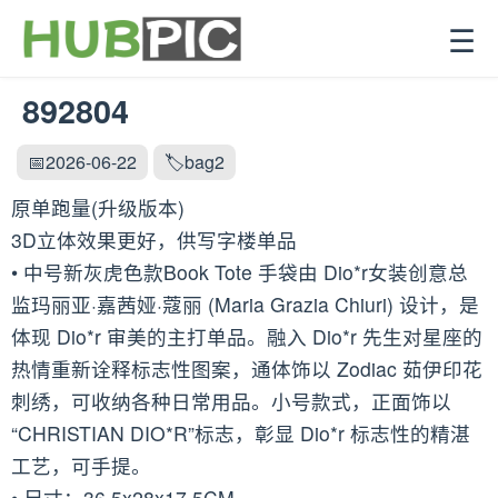
☰
892804
📅2026-06-22
🏷️bag2
原单跑量(升级版本)
3D立体效果更好，供写字楼单品
• 中号新灰虎色款Book Tote 手袋由 Dio*r女装创意总
监玛丽亚·嘉茜娅·蔻丽 (Maria Grazia Chiuri) 设计，是
体现 Dio*r 审美的主打单品。融入 Dio*r 先生对星座的
热情重新诠释标志性图案，通体饰以 Zodiac 茹伊印花
刺绣，可收纳各种日常用品。小号款式，正面饰以
“CHRISTIAN DIO*R”标志，彰显 Dio*r 标志性的精湛
工艺，可手提。
• 尺寸：36.5x28x17.5CM